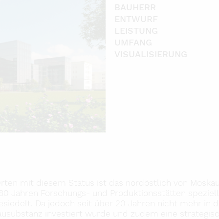
BAUHERR
ENTWURF
LEISTUNG
UMFANG
VISUALISIERUNG
Home
Projekte
Awards
Haltung
Team
Aktuell
rten mit diesem Status ist das nordöstlich von Moskau
Karriere
a 80 Jahren Forschungs- und Produktionsstätten speziel
esiedelt. Da jedoch seit über 20 Jahren nicht mehr in d
Kontakt
Bausubstanz investiert wurde und zudem eine strategis