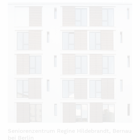
Seniorenzentrum Regine Hildebrandt, Bernau
bei Berlin