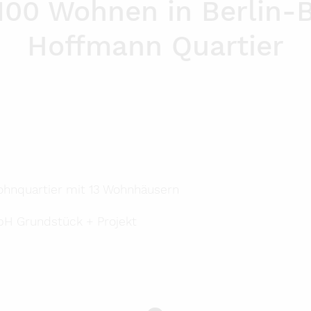
W100 Wohnen in Berlin-
Datenschutzerklärung
Hoffmann Quartier
Presse
hnquartier mit 13 Wohnhäusern
bH Grundstück + Projekt