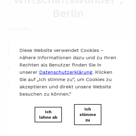
Berlin
16.11.2018
Aufgabe: Revitalisierung und Modernisierung alter
Bankliegenschaften und Neubau eines
Diese Website verwendet Cookies –
Bürogebäudes
nähere Informationen dazu und zu Ihren
Rechten als Benutzer finden Sie in
Bauherr: Pecan Development GmbH
unserer
Datenschutzerklärung
. Klicken
Sie auf „Ich stimme zu“, um Cookies zu
Umfang: 46.800 qm
akzeptieren und direkt unsere Website
besuchen zu können.“
nach oben
Ich
Ich
stimme
lehne ab
zu