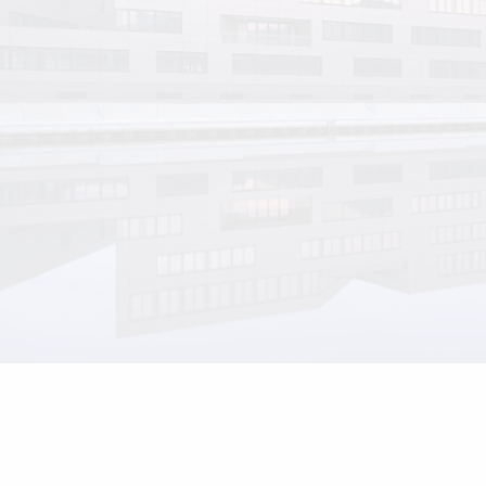
Home
Projekte
Awards
Haltung
Team
Aktuell
Karriere
Kontakt
English version