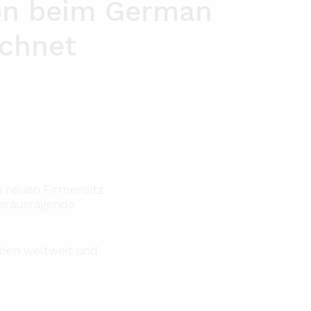
on beim German
ichnet
n neuen Firmensitz
herausragende
ben weltweit und