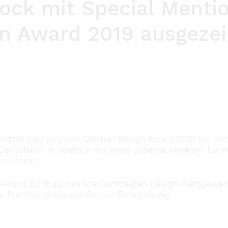
ock mit Special Menti
Impressum
Datenschutzerklärung
n Award 2019 ausgeze
Presse
besetzte Fachjury des German Design Award 2019 hat de
CentoNew“ in Rostock mit einer „Special Mention“ für 
ezeichnet.
Award zählt zu den anerkanntesten Design-Wettbewer
ale Premiumpreis des Rat für Formgebung.